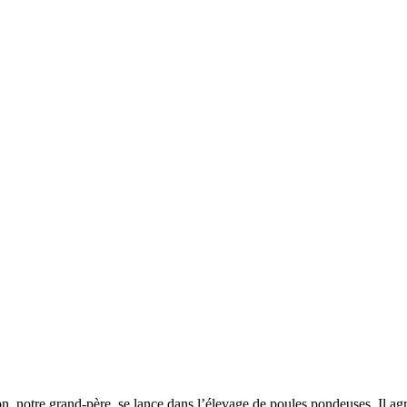
n, notre grand-père, se lance dans l’élevage de poules pondeuses. Il agr