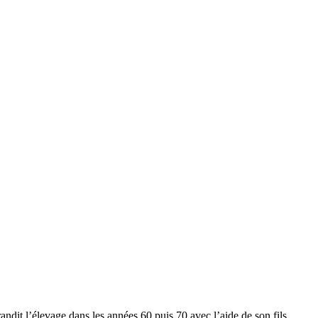
andit l’élevage dans les années 60 puis 70 avec l’aide de son fils